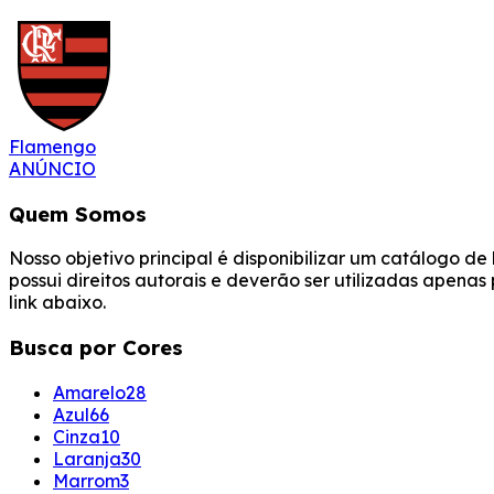
Flamengo
ANÚNCIO
Quem Somos
Nosso objetivo principal é disponibilizar um catálogo d
possui direitos autorais e deverão ser utilizadas apena
link abaixo.
Busca por Cores
Amarelo
28
Azul
66
Cinza
10
Laranja
30
Marrom
3