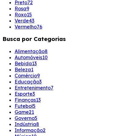
Preto
72
Rosa
9
Roxo
15
Verde
43
Vermelho
76
Busca por Categorias
Alimentação
8
Automóveis
10
Bebida
13
Beleza
1
Comércio
9
Educação
3
Entretenimento
7
Esporte
3
Finanças
13
Futebol
5
Game
21
Governo
5
Indústria
8
Informação
2