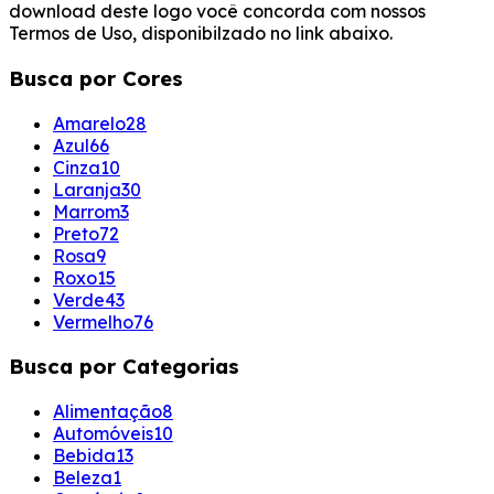
download deste logo você concorda com nossos
Termos de Uso, disponibilzado no link abaixo.
Busca por Cores
Amarelo
28
Azul
66
Cinza
10
Laranja
30
Marrom
3
Preto
72
Rosa
9
Roxo
15
Verde
43
Vermelho
76
Busca por Categorias
Alimentação
8
Automóveis
10
Bebida
13
Beleza
1