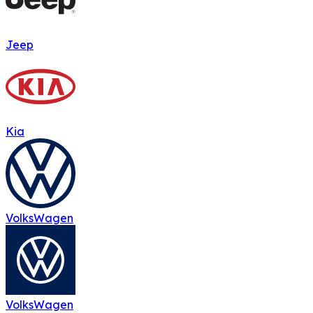
Jeep
Kia
VolksWagen
VolksWagen