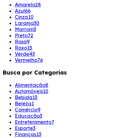
Amarelo
28
Azul
66
Cinza
10
Laranja
30
Marrom
3
Preto
72
Rosa
9
Roxo
15
Verde
43
Vermelho
76
Busca por Categorias
Alimentação
8
Automóveis
10
Bebida
13
Beleza
1
Comércio
9
Educação
3
Entretenimento
7
Esporte
3
Finanças
13