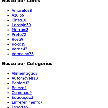
Busca por Cores
Amarelo
28
Azul
66
Cinza
10
Laranja
30
Marrom
3
Preto
72
Rosa
9
Roxo
15
Verde
43
Vermelho
76
Busca por Categorias
Alimentação
8
Automóveis
10
Bebida
13
Beleza
1
Comércio
9
Educação
3
Entretenimento
7
Esporte
3