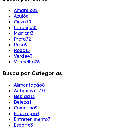
Amarelo
28
Azul
66
Cinza
10
Laranja
30
Marrom
3
Preto
72
Rosa
9
Roxo
15
Verde
43
Vermelho
76
Busca por Categorias
Alimentação
8
Automóveis
10
Bebida
13
Beleza
1
Comércio
9
Educação
3
Entretenimento
7
Esporte
3