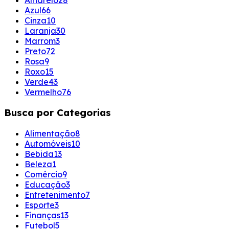
Azul
66
Cinza
10
Laranja
30
Marrom
3
Preto
72
Rosa
9
Roxo
15
Verde
43
Vermelho
76
Busca por Categorias
Alimentação
8
Automóveis
10
Bebida
13
Beleza
1
Comércio
9
Educação
3
Entretenimento
7
Esporte
3
Finanças
13
Futebol
5