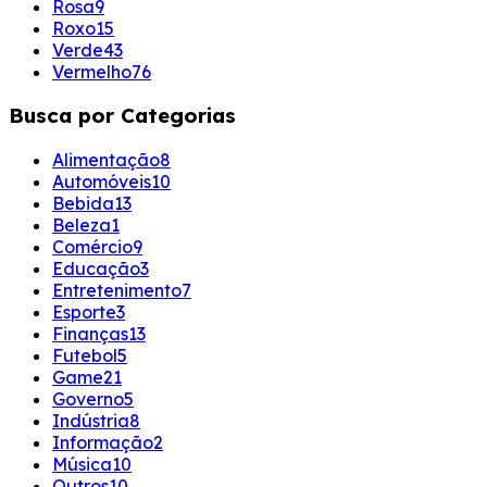
Rosa
9
Roxo
15
Verde
43
Vermelho
76
Busca por Categorias
Alimentação
8
Automóveis
10
Bebida
13
Beleza
1
Comércio
9
Educação
3
Entretenimento
7
Esporte
3
Finanças
13
Futebol
5
Game
21
Governo
5
Indústria
8
Informação
2
Música
10
Outros
10