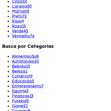
Cinza
10
Laranja
30
Marrom
3
Preto
72
Rosa
9
Roxo
15
Verde
43
Vermelho
76
Busca por Categorias
Alimentação
8
Automóveis
10
Bebida
13
Beleza
1
Comércio
9
Educação
3
Entretenimento
7
Esporte
3
Finanças
13
Futebol
5
Game
21
Governo
5