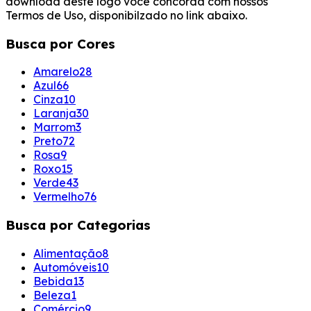
download deste logo você concorda com nossos
Termos de Uso, disponibilzado no link abaixo.
Busca por Cores
Amarelo
28
Azul
66
Cinza
10
Laranja
30
Marrom
3
Preto
72
Rosa
9
Roxo
15
Verde
43
Vermelho
76
Busca por Categorias
Alimentação
8
Automóveis
10
Bebida
13
Beleza
1
Comércio
9