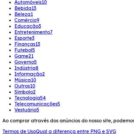
Automóveis
10
Bebida
13
Beleza
1
Comércio
9
Educação
3
Entretenimento
7
Esporte
3
Finanças
13
Futebol
5
Game
21
Governo
5
Indústria
8
Informação
2
Música
10
Outros
10
Símbolo
2
Tecnologia
54
Telecomunicações
5
Vestuário
5
Ao comprar através dos anúncios do nosso site, podem
Termos de Uso
Qual a diferença entre PNG e SVG