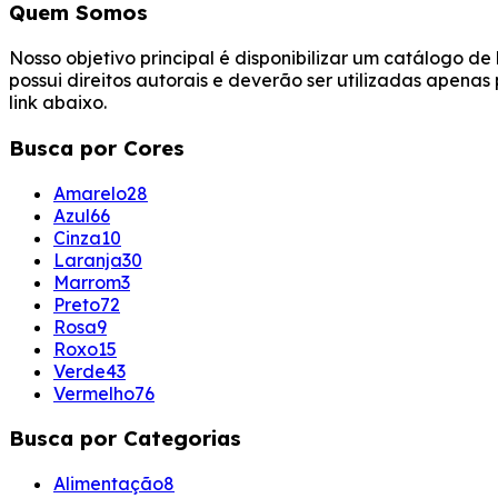
Quem Somos
Nosso objetivo principal é disponibilizar um catálogo d
possui direitos autorais e deverão ser utilizadas apena
link abaixo.
Busca por Cores
Amarelo
28
Azul
66
Cinza
10
Laranja
30
Marrom
3
Preto
72
Rosa
9
Roxo
15
Verde
43
Vermelho
76
Busca por Categorias
Alimentação
8