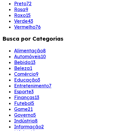
Preto
72
Rosa
9
Roxo
15
Verde
43
Vermelho
76
Busca por Categorias
Alimentação
8
Automóveis
10
Bebida
13
Beleza
1
Comércio
9
Educação
3
Entretenimento
7
Esporte
3
Finanças
13
Futebol
5
Game
21
Governo
5
Indústria
8
Informação
2