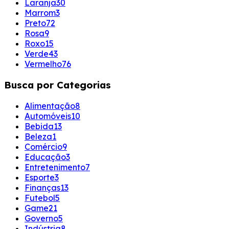
Laranja
30
Marrom
3
Preto
72
Rosa
9
Roxo
15
Verde
43
Vermelho
76
Busca por Categorias
Alimentação
8
Automóveis
10
Bebida
13
Beleza
1
Comércio
9
Educação
3
Entretenimento
7
Esporte
3
Finanças
13
Futebol
5
Game
21
Governo
5
Indústria
8