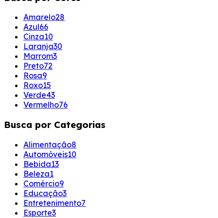
Amarelo
28
Azul
66
Cinza
10
Laranja
30
Marrom
3
Preto
72
Rosa
9
Roxo
15
Verde
43
Vermelho
76
Busca por Categorias
Alimentação
8
Automóveis
10
Bebida
13
Beleza
1
Comércio
9
Educação
3
Entretenimento
7
Esporte
3