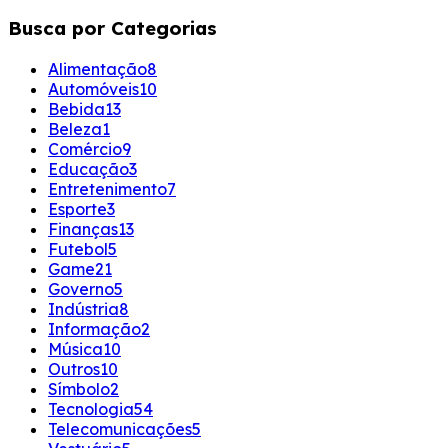
Busca por Categorias
Alimentação
8
Automóveis
10
Bebida
13
Beleza
1
Comércio
9
Educação
3
Entretenimento
7
Esporte
3
Finanças
13
Futebol
5
Game
21
Governo
5
Indústria
8
Informação
2
Música
10
Outros
10
Símbolo
2
Tecnologia
54
Telecomunicações
5