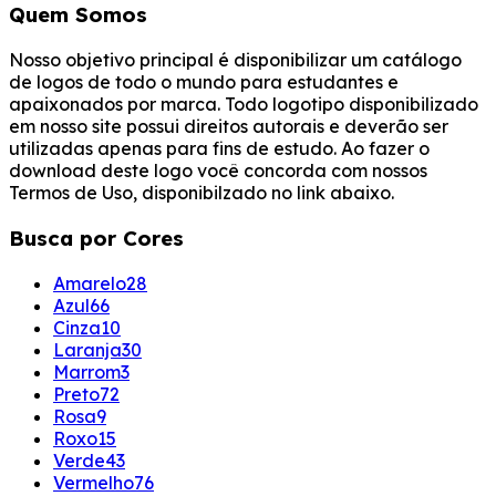
Quem Somos
Nosso objetivo principal é disponibilizar um catálogo
de logos de todo o mundo para estudantes e
apaixonados por marca. Todo logotipo disponibilizado
em nosso site possui direitos autorais e deverão ser
utilizadas apenas para fins de estudo. Ao fazer o
download deste logo você concorda com nossos
Termos de Uso, disponibilzado no link abaixo.
Busca por Cores
Amarelo
28
Azul
66
Cinza
10
Laranja
30
Marrom
3
Preto
72
Rosa
9
Roxo
15
Verde
43
Vermelho
76