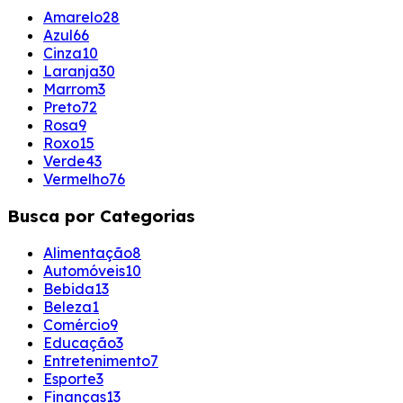
Amarelo
28
Azul
66
Cinza
10
Laranja
30
Marrom
3
Preto
72
Rosa
9
Roxo
15
Verde
43
Vermelho
76
Busca por Categorias
Alimentação
8
Automóveis
10
Bebida
13
Beleza
1
Comércio
9
Educação
3
Entretenimento
7
Esporte
3
Finanças
13