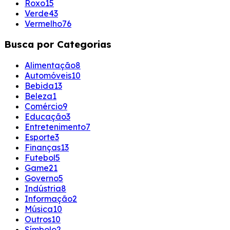
Roxo
15
Verde
43
Vermelho
76
Busca por Categorias
Alimentação
8
Automóveis
10
Bebida
13
Beleza
1
Comércio
9
Educação
3
Entretenimento
7
Esporte
3
Finanças
13
Futebol
5
Game
21
Governo
5
Indústria
8
Informação
2
Música
10
Outros
10
Símbolo
2