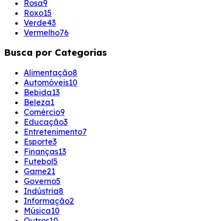
Rosa
9
Roxo
15
Verde
43
Vermelho
76
Busca por Categorias
Alimentação
8
Automóveis
10
Bebida
13
Beleza
1
Comércio
9
Educação
3
Entretenimento
7
Esporte
3
Finanças
13
Futebol
5
Game
21
Governo
5
Indústria
8
Informação
2
Música
10
Outros
10