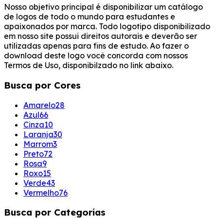
Nosso objetivo principal é disponibilizar um catálogo
de logos de todo o mundo para estudantes e
apaixonados por marca. Todo logotipo disponibilizado
em nosso site possui direitos autorais e deverão ser
utilizadas apenas para fins de estudo. Ao fazer o
download deste logo você concorda com nossos
Termos de Uso, disponibilzado no link abaixo.
Busca por Cores
Amarelo
28
Azul
66
Cinza
10
Laranja
30
Marrom
3
Preto
72
Rosa
9
Roxo
15
Verde
43
Vermelho
76
Busca por Categorias