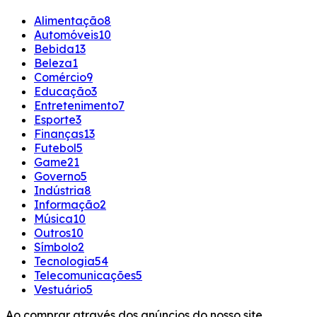
Alimentação
8
Automóveis
10
Bebida
13
Beleza
1
Comércio
9
Educação
3
Entretenimento
7
Esporte
3
Finanças
13
Futebol
5
Game
21
Governo
5
Indústria
8
Informação
2
Música
10
Outros
10
Símbolo
2
Tecnologia
54
Telecomunicações
5
Vestuário
5
Ao comprar através dos anúncios do nosso site,