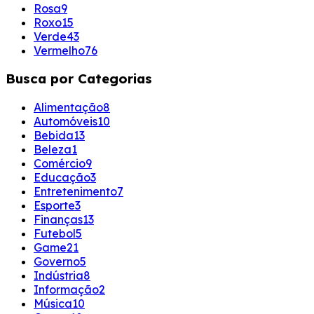
Rosa
9
Roxo
15
Verde
43
Vermelho
76
Busca por Categorias
Alimentação
8
Automóveis
10
Bebida
13
Beleza
1
Comércio
9
Educação
3
Entretenimento
7
Esporte
3
Finanças
13
Futebol
5
Game
21
Governo
5
Indústria
8
Informação
2
Música
10