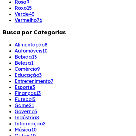
Rosa
9
Roxo
15
Verde
43
Vermelho
76
Busca por Categorias
Alimentação
8
Automóveis
10
Bebida
13
Beleza
1
Comércio
9
Educação
3
Entretenimento
7
Esporte
3
Finanças
13
Futebol
5
Game
21
Governo
5
Indústria
8
Informação
2
Música
10
Outros
10