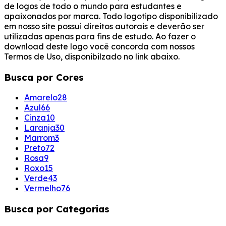
de logos de todo o mundo para estudantes e
apaixonados por marca. Todo logotipo disponibilizado
em nosso site possui direitos autorais e deverão ser
utilizadas apenas para fins de estudo. Ao fazer o
download deste logo você concorda com nossos
Termos de Uso, disponibilzado no link abaixo.
Busca por Cores
Amarelo
28
Azul
66
Cinza
10
Laranja
30
Marrom
3
Preto
72
Rosa
9
Roxo
15
Verde
43
Vermelho
76
Busca por Categorias