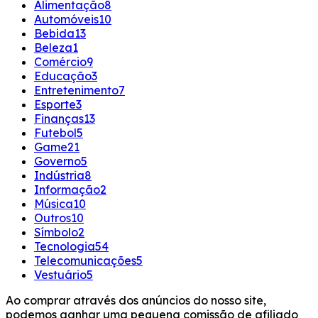
Alimentação
8
Automóveis
10
Bebida
13
Beleza
1
Comércio
9
Educação
3
Entretenimento
7
Esporte
3
Finanças
13
Futebol
5
Game
21
Governo
5
Indústria
8
Informação
2
Música
10
Outros
10
Símbolo
2
Tecnologia
54
Telecomunicações
5
Vestuário
5
Ao comprar através dos anúncios do nosso site,
podemos ganhar uma pequena comissão de afiliado