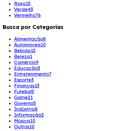
Roxo
15
Verde
43
Vermelho
76
Busca por Categorias
Alimentação
8
Automóveis
10
Bebida
13
Beleza
1
Comércio
9
Educação
3
Entretenimento
7
Esporte
3
Finanças
13
Futebol
5
Game
21
Governo
5
Indústria
8
Informação
2
Música
10
Outros
10