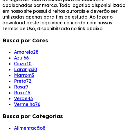
apaixonados por marca. Todo logotipo disponibilizado
em nosso site possui direitos autorais e deverão ser
utilizadas apenas para fins de estudo. Ao fazer o
download deste logo você concorda com nossos
Termos de Uso, disponibilzado no link abaixo.
Busca por Cores
Amarelo
28
Azul
66
Cinza
10
Laranja
30
Marrom
3
Preto
72
Rosa
9
Roxo
15
Verde
43
Vermelho
76
Busca por Categorias
Alimentação
8