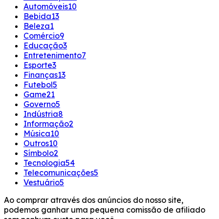
Automóveis
10
Bebida
13
Beleza
1
Comércio
9
Educação
3
Entretenimento
7
Esporte
3
Finanças
13
Futebol
5
Game
21
Governo
5
Indústria
8
Informação
2
Música
10
Outros
10
Símbolo
2
Tecnologia
54
Telecomunicações
5
Vestuário
5
Ao comprar através dos anúncios do nosso site,
podemos ganhar uma pequena comissão de afiliado