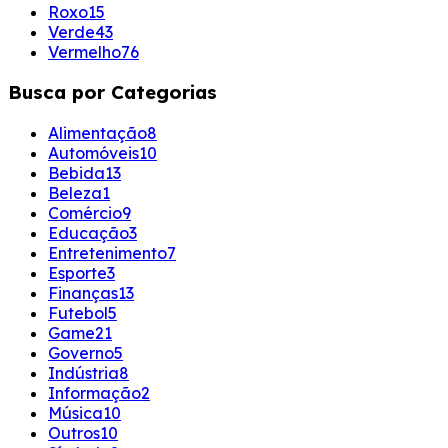
Roxo
15
Verde
43
Vermelho
76
Busca por Categorias
Alimentação
8
Automóveis
10
Bebida
13
Beleza
1
Comércio
9
Educação
3
Entretenimento
7
Esporte
3
Finanças
13
Futebol
5
Game
21
Governo
5
Indústria
8
Informação
2
Música
10
Outros
10