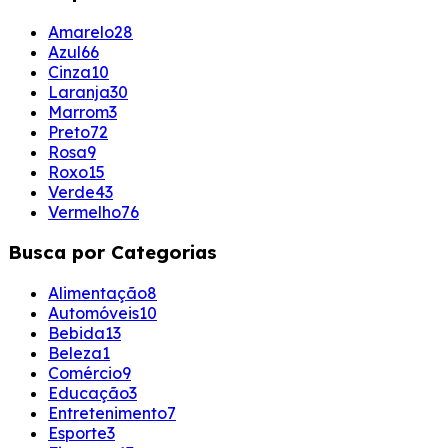
Amarelo
28
Azul
66
Cinza
10
Laranja
30
Marrom
3
Preto
72
Rosa
9
Roxo
15
Verde
43
Vermelho
76
Busca por Categorias
Alimentação
8
Automóveis
10
Bebida
13
Beleza
1
Comércio
9
Educação
3
Entretenimento
7
Esporte
3